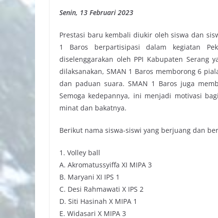
Senin, 13 Februari 2023
Prestasi baru kembali diukir oleh siswa dan si
1 Baros berpartisipasi dalam kegiatan P
diselenggarakan oleh PPI Kabupaten Serang y
dilaksanakan, SMAN 1 Baros memborong 6 piala di
dan paduan suara. SMAN 1 Baros juga membaw
Semoga kedepannya, ini menjadi motivasi bagi
minat dan bakatnya.
Berikut nama siswa-siswi yang berjuang dan be
1. Volley ball
A. Akromatussyiffa XI MIPA 3
B. Maryani XI IPS 1
C. Desi Rahmawati X IPS 2
D. Siti Hasinah X MIPA 1
E. Widasari X MIPA 3