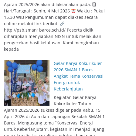
Ajaran 2025/2026 akan dilaksanakan pada: 🗓
Hari/Tanggal : Senin, 4 Mei 2026
Waktu : Pukul
15.30 WIB Pengumuman dapat diakses secara
online melalui link berikut:
http://psb.sman1baros.sch.id/ Peserta didik
diharapkan menyiapkan NISN untuk melakukan
pengecekan hasil kelulusan. Kami mengimbau
kepada
Gelar Karya Kokurikuler
2026 SMAN 1 Baros
Angkat Tema Konservasi
Energi untuk
Keberlanjutan
Kegiatan Gelar Karya
Kokurikuler Tahun
Ajaran 2025/2026 sukses digelar pada Rabu, 15
April 2026 di Aula dan Lapangan Sekolah SMAN 1
Baros. Mengusung tema “Konservasi Energi
untuk Keberlanjutan”, kegiatan ini menjadi ajang
unjuk kreativitas sekaligus edukasi bagi para