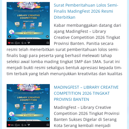
Surat Pemberitahuan Lolos Semi-
Finalis MadingFest 2026 Resmi
Diterbitkan
Kabar membanggakan datang dari
ajang MadingFest – Library
Creative Competition 2026 Tingkat
Provinsi Banten. Panitia secara
resmi telah menerbitkan surat pemberitahuan lolos semi-
finalis bagi para peserta yang berhasil melewati tahap
seleksi awal lomba mading tingkat SMP dan SMA. Surat ini
menjadi bukti resmi sekaligus bentuk apresiasi kepada tim-
tim terbaik yang telah menunjukkan kreativitas dan kualitas
MADINGFEST – LIBRARY CREATIVE
COMPETITION 2026 TINGKAT
PROVINSI BANTEN
MadingFest – Library Creative
Competition 2026 Tingkat Provinsi
Banten Sukses Digelar di Serang
Kota Serang kembali menjadi