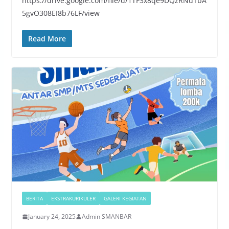
https://drive.google.com/file/d/1TF3x8qe9DQzRNuTbA
5gvO308EI8b76LF/view
Read More
BERITA
EKSTRAKURIKULER
GALERI KEGIATAN
January 24, 2025
Admin SMANBAR