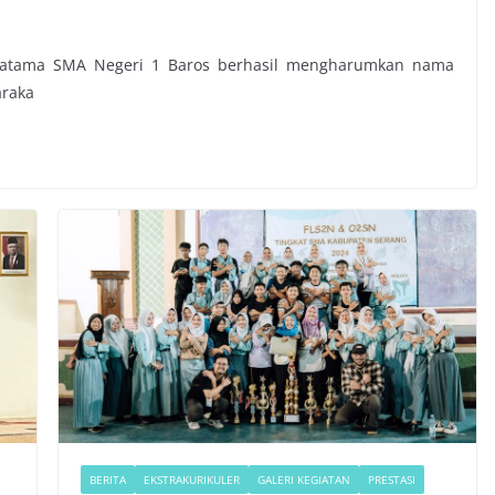
agatama SMA Negeri 1 Baros berhasil mengharumkan nama
araka
BERITA
EKSTRAKURIKULER
GALERI KEGIATAN
PRESTASI