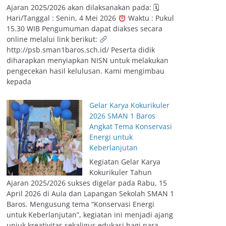
Ajaran 2025/2026 akan dilaksanakan pada: 🗓
Hari/Tanggal : Senin, 4 Mei 2026
Waktu : Pukul
15.30 WIB Pengumuman dapat diakses secara
online melalui link berikut:
http://psb.sman1baros.sch.id/ Peserta didik
diharapkan menyiapkan NISN untuk melakukan
pengecekan hasil kelulusan. Kami mengimbau
kepada
Gelar Karya Kokurikuler
2026 SMAN 1 Baros
Angkat Tema Konservasi
Energi untuk
Keberlanjutan
Kegiatan Gelar Karya
Kokurikuler Tahun
Ajaran 2025/2026 sukses digelar pada Rabu, 15
April 2026 di Aula dan Lapangan Sekolah SMAN 1
Baros. Mengusung tema “Konservasi Energi
untuk Keberlanjutan”, kegiatan ini menjadi ajang
unjuk kreativitas sekaligus edukasi bagi para