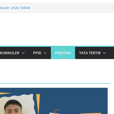
rikuler 2026 SMAN
ema Konservasi
erlanjutan
uan Lolos Semi-
st 2026 Resmi
BRARY CREATIVE
26 TINGKAT
N
KURIKULER
PPID
PRESTASI
TATA TERTIB
F AKHIR JENJANG
 KELULUSAN