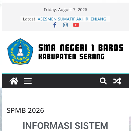
Friday, August 7, 2026
Latest:
ASESMEN SUMATIF AKHIR JENJANG
(ASAJ)
PENGUMUMAN KELULUSAN
SISWA
Gelar Karya Kokurikuler 2026 SMAN
1 Baros Angkat Tema Konservasi
Energi untuk Keberlanjutan
Surat Pemberitahuan Lolos Semi-
Finalis MadingFest 2026 Resmi
Diterbitkan
MADINGFEST – LIBRARY CREATIVE
COMPETITION 2026 TINGKAT
PROVINSI BANTEN
SPMB 2026
INFORMASI SISTEM