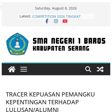
Skip
Saturday, August 8, 2026
MADINGFEST – LIBRARY CREATIVE
to
Latest:
COMPETITION 2026 TINGKAT
content
PROVINSI BANTEN
ASESMEN SUMATIF AKHIR JENJANG
(ASAJ)
PENGUMUMAN KELULUSAN
SISWA
Gelar Karya Kokurikuler 2026 SMAN
1 Baros Angkat Tema Konservasi
Energi untuk Keberlanjutan
Surat Pemberitahuan Lolos Semi-
Finalis MadingFest 2026 Resmi
Diterbitkan
TRACER KEPUASAN PEMANGKU
KEPENTINGAN TERHADAP
LULUSAN/ALUMNI