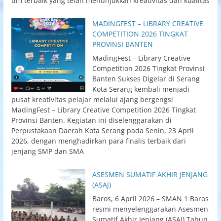
tim terbaik yang telah menunjukkan kreativitas dan kualitas
MADINGFEST – LIBRARY CREATIVE
COMPETITION 2026 TINGKAT
PROVINSI BANTEN
MadingFest – Library Creative
Competition 2026 Tingkat Provinsi
Banten Sukses Digelar di Serang
Kota Serang kembali menjadi
pusat kreativitas pelajar melalui ajang bergengsi
MadingFest – Library Creative Competition 2026 Tingkat
Provinsi Banten. Kegiatan ini diselenggarakan di
Perpustakaan Daerah Kota Serang pada Senin, 23 April
2026, dengan menghadirkan para finalis terbaik dari
jenjang SMP dan SMA
ASESMEN SUMATIF AKHIR JENJANG
(ASAJ)
Baros, 6 April 2026 – SMAN 1 Baros
resmi menyelenggarakan Asesmen
Sumatif Akhir Jenjang (ASAJ) Tahun