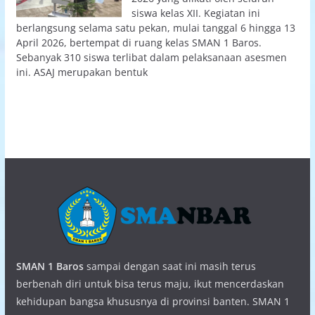
siswa kelas XII. Kegiatan ini
berlangsung selama satu pekan, mulai tanggal 6 hingga 13
April 2026, bertempat di ruang kelas SMAN 1 Baros.
Sebanyak 310 siswa terlibat dalam pelaksanaan asesmen
ini. ASAJ merupakan bentuk
SMAN 1 Baros
sampai dengan saat ini masih terus
berbenah diri untuk bisa terus maju, ikut mencerdaskan
kehidupan bangsa khususnya di provinsi banten. SMAN 1