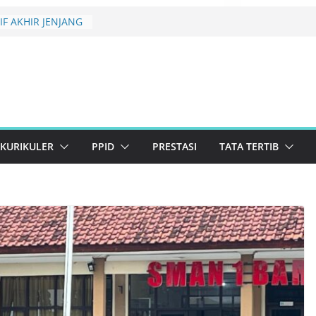
F AKHIR JENJANG
 KELULUSAN
rikuler 2026 SMAN
ema Konservasi
erlanjutan
uan Lolos Semi-
st 2026 Resmi
KURIKULER
PPID
PRESTASI
TATA TERTIB
BRARY CREATIVE
26 TINGKAT
N