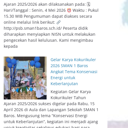
Ajaran 2025/2026 akan dilaksanakan pada: 🗓
Hari/Tanggal : Senin, 4 Mei 2026
Waktu : Pukul
15.30 WIB Pengumuman dapat diakses secara
online melalui link berikut:
http://psb.sman1baros.sch.id/ Peserta didik
diharapkan menyiapkan NISN untuk melakukan
pengecekan hasil kelulusan. Kami mengimbau
kepada
Gelar Karya Kokurikuler
2026 SMAN 1 Baros
Angkat Tema Konservasi
Energi untuk
Keberlanjutan
Kegiatan Gelar Karya
Kokurikuler Tahun
Ajaran 2025/2026 sukses digelar pada Rabu, 15
April 2026 di Aula dan Lapangan Sekolah SMAN 1
Baros. Mengusung tema “Konservasi Energi
untuk Keberlanjutan”, kegiatan ini menjadi ajang
unjuk kreativitas sekaligus edukasi bagi para