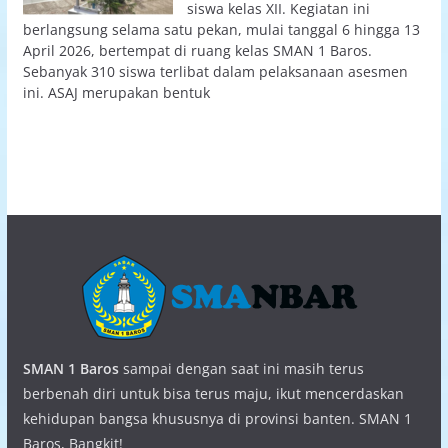
siswa kelas XII. Kegiatan ini
berlangsung selama satu pekan, mulai tanggal 6 hingga 13
April 2026, bertempat di ruang kelas SMAN 1 Baros.
Sebanyak 310 siswa terlibat dalam pelaksanaan asesmen
ini. ASAJ merupakan bentuk
SMAN 1 Baros
sampai dengan saat ini masih terus
berbenah diri untuk bisa terus maju, ikut mencerdaskan
kehidupan bangsa khususnya di provinsi banten. SMAN 1
Baros, Bangkit!