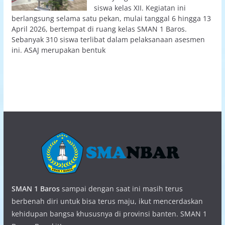
siswa kelas XII. Kegiatan ini
berlangsung selama satu pekan, mulai tanggal 6 hingga 13
April 2026, bertempat di ruang kelas SMAN 1 Baros.
Sebanyak 310 siswa terlibat dalam pelaksanaan asesmen
ini. ASAJ merupakan bentuk
SMAN 1 Baros
sampai dengan saat ini masih terus
berbenah diri untuk bisa terus maju, ikut mencerdaskan
kehidupan bangsa khususnya di provinsi banten. SMAN 1