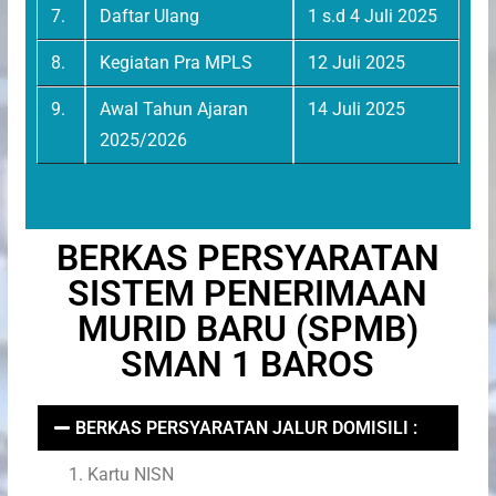
7.
Daftar Ulang
1 s.d 4 Juli 2025
8.
Kegiatan Pra MPLS
12 Juli 2025
9.
Awal Tahun Ajaran
14 Juli 2025
2025/2026
BERKAS PERSYARATAN
SISTEM PENERIMAAN
MURID BARU (SPMB)
SMAN 1 BAROS
BERKAS PERSYARATAN JALUR DOMISILI :
Kartu NISN