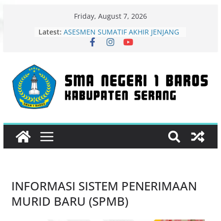
Friday, August 7, 2026
Latest:
ASESMEN SUMATIF AKHIR JENJANG
(ASAJ)
PENGUMUMAN KELULUSAN
SISWA
Gelar Karya Kokurikuler 2026 SMAN
1 Baros Angkat Tema Konservasi
Energi untuk Keberlanjutan
Surat Pemberitahuan Lolos Semi-
Finalis MadingFest 2026 Resmi
Diterbitkan
MADINGFEST – LIBRARY CREATIVE
COMPETITION 2026 TINGKAT
PROVINSI BANTEN
INFORMASI SISTEM PENERIMAAN
MURID BARU (SPMB)