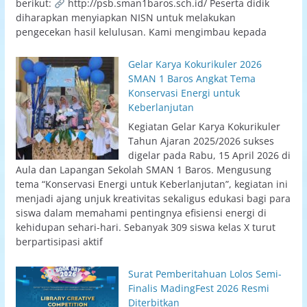
berikut:
http://psb.sman1baros.sch.id/ Peserta didik
diharapkan menyiapkan NISN untuk melakukan
pengecekan hasil kelulusan. Kami mengimbau kepada
Gelar Karya Kokurikuler 2026
SMAN 1 Baros Angkat Tema
Konservasi Energi untuk
Keberlanjutan
Kegiatan Gelar Karya Kokurikuler
Tahun Ajaran 2025/2026 sukses
digelar pada Rabu, 15 April 2026 di
Aula dan Lapangan Sekolah SMAN 1 Baros. Mengusung
tema “Konservasi Energi untuk Keberlanjutan”, kegiatan ini
menjadi ajang unjuk kreativitas sekaligus edukasi bagi para
siswa dalam memahami pentingnya efisiensi energi di
kehidupan sehari-hari. Sebanyak 309 siswa kelas X turut
berpartisipasi aktif
Surat Pemberitahuan Lolos Semi-
Finalis MadingFest 2026 Resmi
Diterbitkan