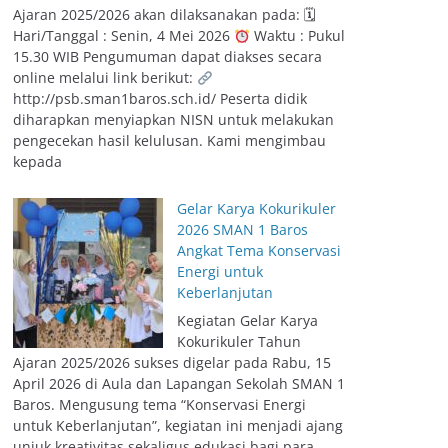
Ajaran 2025/2026 akan dilaksanakan pada: 🗓
Hari/Tanggal : Senin, 4 Mei 2026
Waktu : Pukul
15.30 WIB Pengumuman dapat diakses secara
online melalui link berikut:
http://psb.sman1baros.sch.id/ Peserta didik
diharapkan menyiapkan NISN untuk melakukan
pengecekan hasil kelulusan. Kami mengimbau
kepada
Gelar Karya Kokurikuler
2026 SMAN 1 Baros
Angkat Tema Konservasi
Energi untuk
Keberlanjutan
Kegiatan Gelar Karya
Kokurikuler Tahun
Ajaran 2025/2026 sukses digelar pada Rabu, 15
April 2026 di Aula dan Lapangan Sekolah SMAN 1
Baros. Mengusung tema “Konservasi Energi
untuk Keberlanjutan”, kegiatan ini menjadi ajang
unjuk kreativitas sekaligus edukasi bagi para