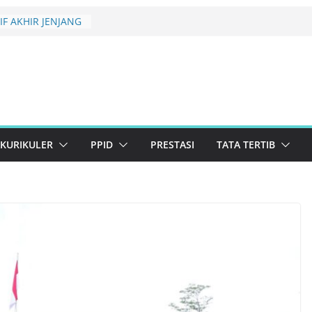
BRARY CREATIVE
26 TINGKAT
N
F AKHIR JENJANG
 KELULUSAN
rikuler 2026 SMAN
ema Konservasi
erlanjutan
KURIKULER
PPID
PRESTASI
TATA TERTIB
uan Lolos Semi-
st 2026 Resmi