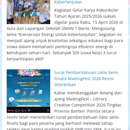
Keberlanjutan
Kegiatan Gelar Karya Kokurikuler
Tahun Ajaran 2025/2026 sukses
digelar pada Rabu, 15 April 2026 di
Aula dan Lapangan Sekolah SMAN 1 Baros. Mengusung
tema “Konservasi Energi untuk Keberlanjutan”, kegiatan ini
menjadi ajang unjuk kreativitas sekaligus edukasi bagi para
siswa dalam memahami pentingnya efisiensi energi di
kehidupan sehari-hari. Sebanyak 309 siswa kelas X turut
berpartisipasi aktif
Surat Pemberitahuan Lolos Semi-
Finalis MadingFest 2026 Resmi
Diterbitkan
Kabar membanggakan datang dari
ajang MadingFest – Library
Creative Competition 2026 Tingkat
Provinsi Banten. Panitia secara
resmi telah menerbitkan surat pemberitahuan lolos semi-
finalis bagi para peserta yang berhasil melewati tahap
seleksi awal lomba mading tingkat SMP dan SMA. Surat ini