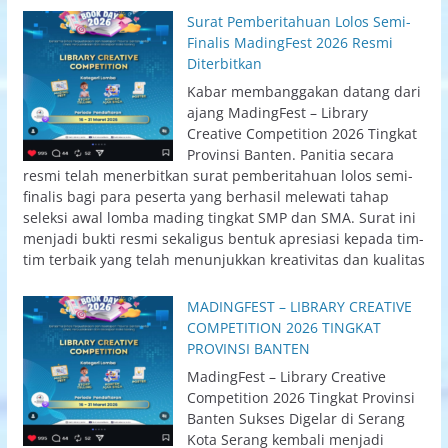
Surat Pemberitahuan Lolos Semi-
Finalis MadingFest 2026 Resmi
Diterbitkan
Kabar membanggakan datang dari
ajang MadingFest – Library
Creative Competition 2026 Tingkat
Provinsi Banten. Panitia secara
resmi telah menerbitkan surat pemberitahuan lolos semi-
finalis bagi para peserta yang berhasil melewati tahap
seleksi awal lomba mading tingkat SMP dan SMA. Surat ini
menjadi bukti resmi sekaligus bentuk apresiasi kepada tim-
tim terbaik yang telah menunjukkan kreativitas dan kualitas
MADINGFEST – LIBRARY CREATIVE
COMPETITION 2026 TINGKAT
PROVINSI BANTEN
MadingFest – Library Creative
Competition 2026 Tingkat Provinsi
Banten Sukses Digelar di Serang
Kota Serang kembali menjadi