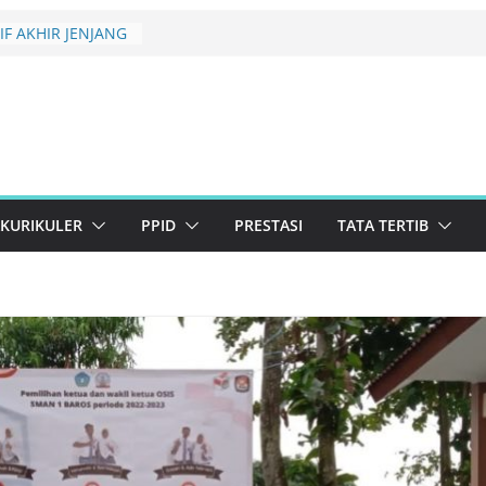
F AKHIR JENJANG
 KELULUSAN
rikuler 2026 SMAN
ema Konservasi
erlanjutan
uan Lolos Semi-
st 2026 Resmi
KURIKULER
PPID
PRESTASI
TATA TERTIB
BRARY CREATIVE
26 TINGKAT
N