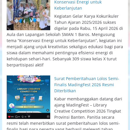
Konservasi Energi untuk
Keberlanjutan
Kegiatan Gelar Karya Kokurikuler
Tahun Ajaran 2025/2026 sukses
digelar pada Rabu, 15 April 2026 di
Aula dan Lapangan Sekolah SMAN 1 Baros. Mengusung
tema “Konservasi Energi untuk Keberlanjutan”, kegiatan ini
menjadi ajang unjuk kreativitas sekaligus edukasi bagi para
siswa dalam memahami pentingnya efisiensi energi di
kehidupan sehari-hari. Sebanyak 309 siswa kelas X turut
berpartisipasi aktif
Surat Pemberitahuan Lolos Semi-
Finalis MadingFest 2026 Resmi
Diterbitkan
Kabar membanggakan datang dari
ajang MadingFest – Library
Creative Competition 2026 Tingkat
Provinsi Banten. Panitia secara
resmi telah menerbitkan surat pemberitahuan lolos semi-
finalis bagi para peserta yang berhasil melewati tahap