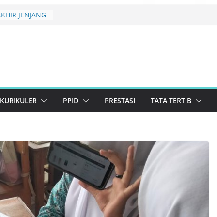
ARY CREATIVE
TINGKAT
KHIR JENJANG
ELULUSAN
uler 2026 SMAN
 Konservasi
anjutan
KURIKULER
PPID
PRESTASI
TATA TERTIB
 Lolos Semi-
2026 Resmi