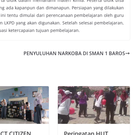
ta didik dalam memahami materi kimia. Peserta didik bisa
ang ada kapanpun dan dimanapun. Persiapan yang dilakukan
ini tentu dimulai dari perencanaan pembelajaran oleh guru
n LKPD yang akan digunakan. Setelah selesai pembelajaran,
uasi ketercapaian tujuan pembelajaran.
PENYULUHAN NARKOBA DI SMAN 1 BAROS
CT CITIZEN,
Peringatan HUT