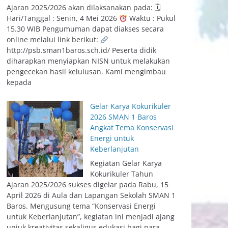
Ajaran 2025/2026 akan dilaksanakan pada: 🗓
Hari/Tanggal : Senin, 4 Mei 2026
Waktu : Pukul
15.30 WIB Pengumuman dapat diakses secara
online melalui link berikut:
http://psb.sman1baros.sch.id/ Peserta didik
diharapkan menyiapkan NISN untuk melakukan
pengecekan hasil kelulusan. Kami mengimbau
kepada
Gelar Karya Kokurikuler
2026 SMAN 1 Baros
Angkat Tema Konservasi
Energi untuk
Keberlanjutan
Kegiatan Gelar Karya
Kokurikuler Tahun
Ajaran 2025/2026 sukses digelar pada Rabu, 15
April 2026 di Aula dan Lapangan Sekolah SMAN 1
Baros. Mengusung tema “Konservasi Energi
untuk Keberlanjutan”, kegiatan ini menjadi ajang
unjuk kreativitas sekaligus edukasi bagi para