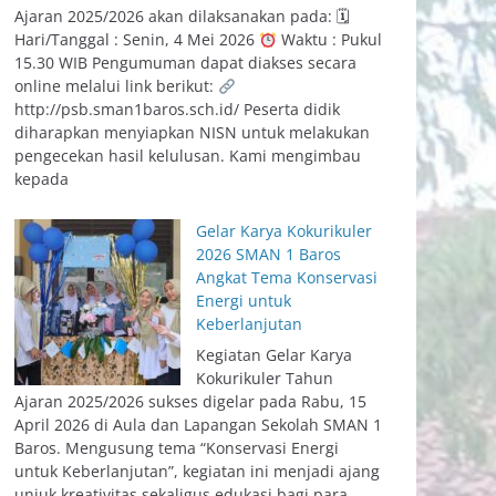
Ajaran 2025/2026 akan dilaksanakan pada: 🗓
Hari/Tanggal : Senin, 4 Mei 2026
Waktu : Pukul
15.30 WIB Pengumuman dapat diakses secara
online melalui link berikut:
http://psb.sman1baros.sch.id/ Peserta didik
diharapkan menyiapkan NISN untuk melakukan
pengecekan hasil kelulusan. Kami mengimbau
kepada
Gelar Karya Kokurikuler
2026 SMAN 1 Baros
Angkat Tema Konservasi
Energi untuk
Keberlanjutan
Kegiatan Gelar Karya
Kokurikuler Tahun
Ajaran 2025/2026 sukses digelar pada Rabu, 15
April 2026 di Aula dan Lapangan Sekolah SMAN 1
Baros. Mengusung tema “Konservasi Energi
untuk Keberlanjutan”, kegiatan ini menjadi ajang
unjuk kreativitas sekaligus edukasi bagi para