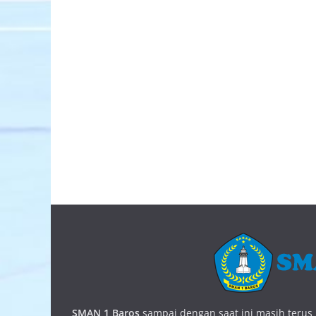
SMAN 1 Baros
sampai dengan saat ini masih terus b