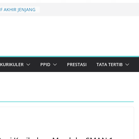
F AKHIR JENJANG
 KELULUSAN
rikuler 2026 SMAN
ema Konservasi
erlanjutan
uan Lolos Semi-
st 2026 Resmi
KURIKULER
PPID
PRESTASI
TATA TERTIB
BRARY CREATIVE
26 TINGKAT
N