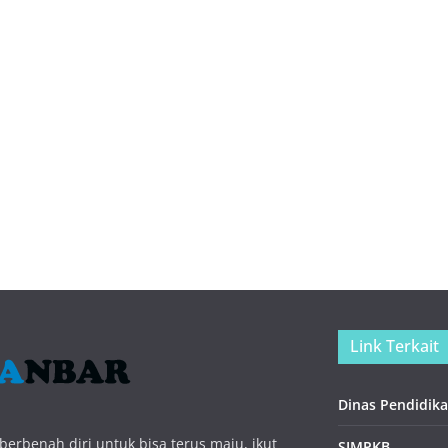
Link Terkait
Dinas Pendidika
erbenah diri untuk bisa terus maju, ikut
SIMPKB