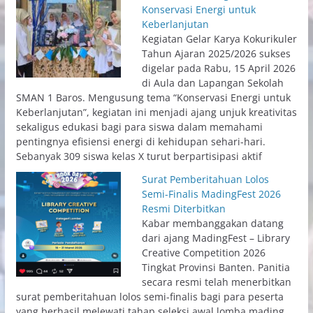
Konservasi Energi untuk
Keberlanjutan
Kegiatan Gelar Karya Kokurikuler
Tahun Ajaran 2025/2026 sukses
digelar pada Rabu, 15 April 2026
di Aula dan Lapangan Sekolah
SMAN 1 Baros. Mengusung tema “Konservasi Energi untuk
Keberlanjutan”, kegiatan ini menjadi ajang unjuk kreativitas
sekaligus edukasi bagi para siswa dalam memahami
pentingnya efisiensi energi di kehidupan sehari-hari.
Sebanyak 309 siswa kelas X turut berpartisipasi aktif
Surat Pemberitahuan Lolos
Semi-Finalis MadingFest 2026
Resmi Diterbitkan
Kabar membanggakan datang
dari ajang MadingFest – Library
Creative Competition 2026
Tingkat Provinsi Banten. Panitia
secara resmi telah menerbitkan
surat pemberitahuan lolos semi-finalis bagi para peserta
yang berhasil melewati tahap seleksi awal lomba mading