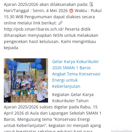
Ajaran 2025/2026 akan dilaksanakan pada: 🗓
Hari/Tanggal : Senin, 4 Mei 2026
Waktu : Pukul
15.30 WIB Pengumuman dapat diakses secara
online melalui link berikut:
http://psb.sman1baros.sch.id/ Peserta didik
diharapkan menyiapkan NISN untuk melakukan
pengecekan hasil kelulusan. Kami mengimbau
kepada
Gelar Karya Kokurikuler
2026 SMAN 1 Baros
Angkat Tema Konservasi
Energi untuk
Keberlanjutan
Kegiatan Gelar Karya
Kokurikuler Tahun
Ajaran 2025/2026 sukses digelar pada Rabu, 15
April 2026 di Aula dan Lapangan Sekolah SMAN 1
Baros. Mengusung tema “Konservasi Energi
untuk Keberlanjutan”, kegiatan ini menjadi ajang
unjuk kreativitas sekaligus edukasi bagi para