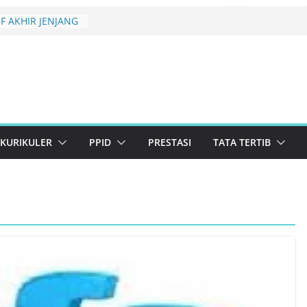
BRARY CREATIVE
26 TINGKAT
N
F AKHIR JENJANG
 KELULUSAN
rikuler 2026 SMAN
ema Konservasi
erlanjutan
KURIKULER
PPID
PRESTASI
TATA TERTIB
uan Lolos Semi-
st 2026 Resmi