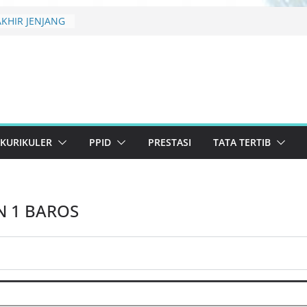
KHIR JENJANG
ELULUSAN
uler 2026 SMAN
 Konservasi
anjutan
 Lolos Semi-
2026 Resmi
KURIKULER
PPID
PRESTASI
TATA TERTIB
ARY CREATIVE
TINGKAT
N 1 BAROS