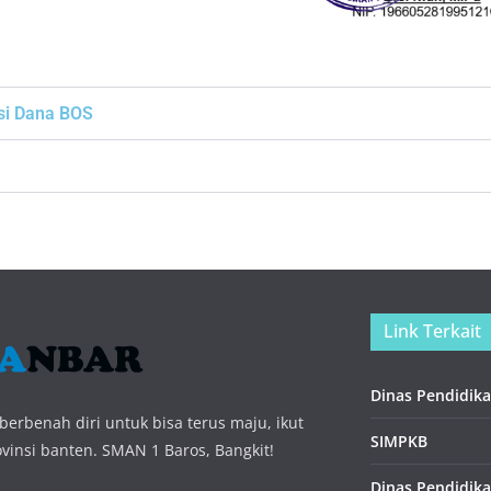
si Dana BOS
Link Terkait
Dinas Pendidika
erbenah diri untuk bisa terus maju, ikut
SIMPKB
insi banten. SMAN 1 Baros, Bangkit!
Dinas Pendidika