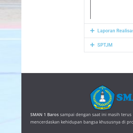
Laporan Realisa
SPTJM
SMAN 1 Baros
sampai dengan saat ini masih terus b
mencerdaskan kehidupan bangsa khususnya di prov