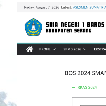
Latest:
ASESMEN SUMATIF A
Friday, August 7, 2026
(ASAJ)
PENGUMUMAN K
SISWA
Gelar Karya Kokurik
1 Baros Angkat Tema
Energi untuk Keberl
Surat Pemberitahuan
Finalis MadingFest 
PROFIL
SPMB 2026
EKSTRA
Diterbitkan
MADINGFEST – LIBR
COMPETITION 2026 
PROVINSI BANTEN
BOS 2024 SMA
RKAS 2024